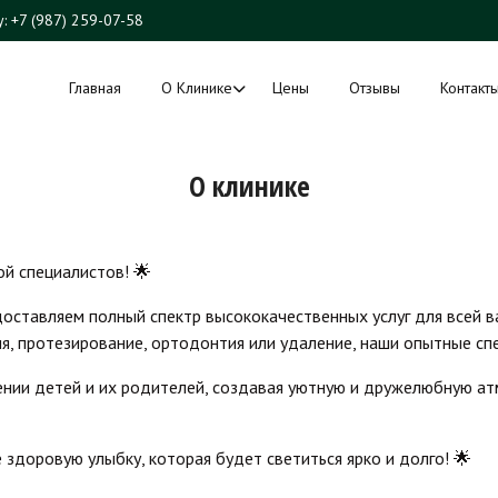
у: +7 (987) 259-07-58
Главная
О Клинике
Цены
Отзывы
Контакт
О клинике
ой специалистов! 🌟
я, протезирование, ортодонтия или удаление, наши опытные сп
е здоровую улыбку, которая будет светиться ярко и долго! 🌟