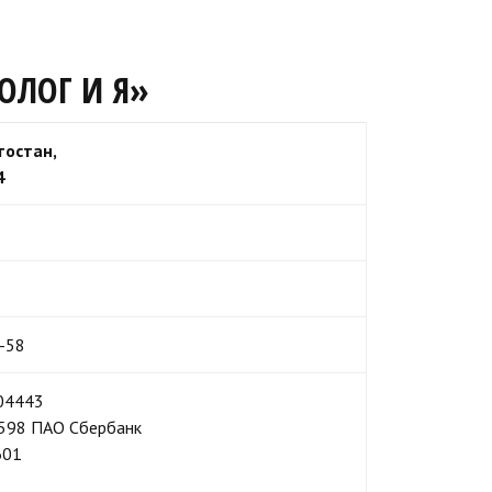
ОЛОГ И Я»
тостан,
4
7-58
04443
598 ПАО Сбербанк
601