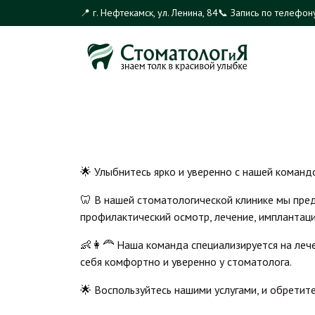
Перейти
📍 г. Нефтекамск, ул. Ленина, 84
📞 Запись по телефон
к
содержимому
🌟 Улыбнитесь ярко и уверенно с нашей команд
🦷 В нашей стоматологической клинике мы предоставляем полный спектр высококачественных услуг для всей вашей семьи. Независимо от того, нужен ли вам
профилактический осмотр, лечение, имплантаци
👶👩‍🦰 Наша команда специализируется на лечении детей и их родителей, создавая уютную и дружелюбную атмосферу, которая поможет детям чувствовать
себя комфортно и уверенно у стоматолога.
🌟 Воспользуйтесь нашими услугами, и обретит