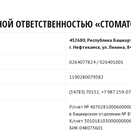
ННОЙ ОТВЕТСТВЕННОСТЬЮ «СТОМАТ
452680, Республика Башкор
г. Нефтекамск, ул.
Ленина, 8
0264077824 / 026401001
1190280079582
(34783) 70152, +7 987 259-0
Р/счёт № 407028100060000
в Башкирском отделении № 8
К/счёт 30101810300000000
БИК 048073601